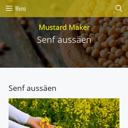
Zum
Menü
Inhalt
springen
Mustard Maker
Senf aussäen
Senf aussäen